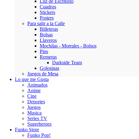
Luz de Escritorio
Cuadros
Stickers
Posters
Para salir a la Calle
Billeteras
Bolsas
Llaveros
Mochilas - Morrales - Bolsos
Pins
Remeras
Darkside Team
Golosinas
Juegos de Mesa
Lo que me Gusta
Animados
Anime
Cine
Deportes
Juegos
Musica
Series TV
Superheroes
Funko Store
Funko Pop!