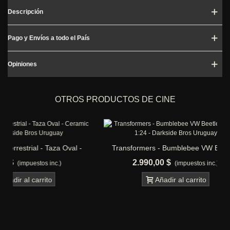
Descripción
Pago y Envíos a todo el País
Opiniones
OTROS PRODUCTOS DE CINE
val -
Transformers - Bumblebee VW Beetle -
Ghostbus
Replica 1:24
2.990,00 $
1.0
(impuestos inc.)
Añadir al carrito