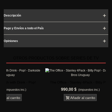
Descripción
Pago y Envíos a todo el País
Opiniones
OTROS PRODUCTOS SOBRE SERIES DE TV
 - Pop!
The Office - Stanley 4Pack - Bitty Pop!
Friends -
990,00 $
1.
)
(impuestos inc.)
Añadir al carrito