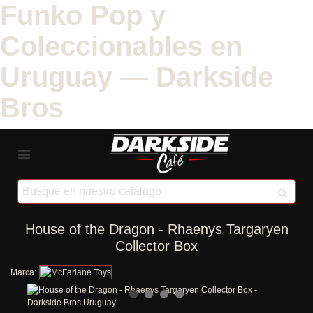
Funko Pop y
Coleccionables en
Uruguay — Darkside
Bros
House of the Dragon - Rhaenys Targaryen
Collector Box
Marca: