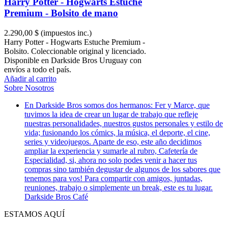
Harry Potter - Hogwarts Estuche
Premium - Bolsito de mano
2.290,00 $
(impuestos inc.)
Harry Potter - Hogwarts Estuche Premium -
Bolsito. Coleccionable original y licenciado.
Disponible en Darkside Bros Uruguay con
envíos a todo el país.
Añadir al carrito
Sobre Nosotros
En Darkside Bros somos dos hermanos: Fer y Marce, que
tuvimos la idea de crear un lugar de trabajo que refleje
nuestras personalidades, nuestros gustos personales y estilo de
vida; fusionando los cómics, la música, el deporte, el cine,
series y videojuegos. Aparte de eso, este año decidimos
ampliar la experiencia y sumarle al rubro, Cafetería de
Especialidad, si, ahora no solo podes venir a hacer tus
compras sino también degustar de algunos de los sabores que
tenemos para vos! Para compartir con amigos, juntadas,
reuniones, trabajo o simplemente un break, este es tu lugar.
Darkside Bros Café
ESTAMOS AQUÍ