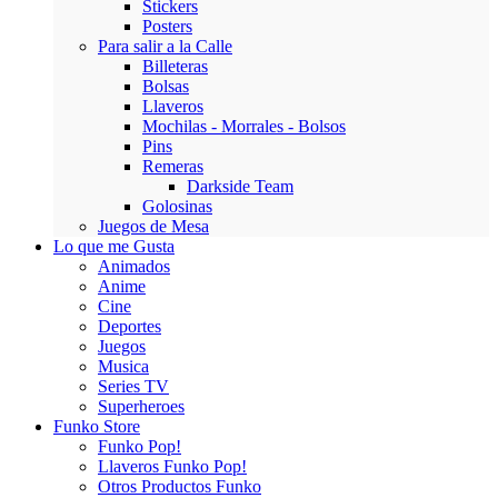
Stickers
Posters
Para salir a la Calle
Billeteras
Bolsas
Llaveros
Mochilas - Morrales - Bolsos
Pins
Remeras
Darkside Team
Golosinas
Juegos de Mesa
Lo que me Gusta
Animados
Anime
Cine
Deportes
Juegos
Musica
Series TV
Superheroes
Funko Store
Funko Pop!
Llaveros Funko Pop!
Otros Productos Funko