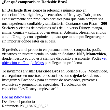
¿Por qué comprarlo en Darkside Bros?
En
Darkside Bros
somos la referencia número uno en
coleccionables originales y licenciados en Uruguay. Trabajamos
exclusivamente con productos oficiales para que cada compra sea
una experiencia confiable y satisfactoria. Contamos con
Pixar - 200
Stickers
y cientos de productos más del universo Disney, manga,
anime, cómics y cultura pop en general. Además, ofrecemos envíos
a todo Uruguay con seguimiento, para que tu compra llegue segura
sin importar dónde estés en el país.
Si preferís ver el producto en persona antes de comprarlo, podés
visitarnos en nuestra tienda ubicada en
Soriano 1062, Montevideo
,
donde nuestro equipo está siempre dispuesto a asesorarte. Podés
ver
ubicación en Google Maps
para llegar sin problemas.
Te invitamos a visitar
Darkside Bros
en Soriano 1062, Montevideo,
o a seguirnos en nuestras redes sociales como
@darksidebros
en
Instagram y Facebook para enterarte de novedades, preventas
exclusivas y promociones especiales. ¡Tu colección de
coleccionables Disney empieza acá!
Lee mas
Show less
Detalles del producto
Referencia
PY_18497_05_25