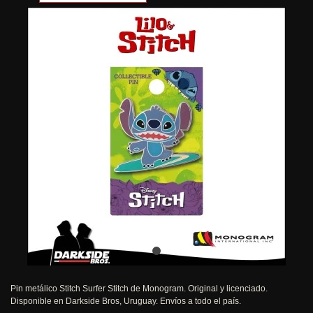
Pin metálico Stitch Surfer Stitch de Monogram. Original y licenciado.
Disponible en Darkside Bros, Uruguay. Envíos a todo el país.