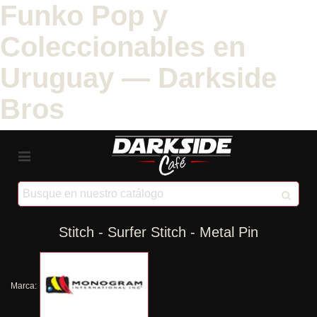
Funko Pop y
Coleccionables en
Uruguay — Darkside
Bros
Stitch - Surfer Stitch - Metal Pin
Marca: