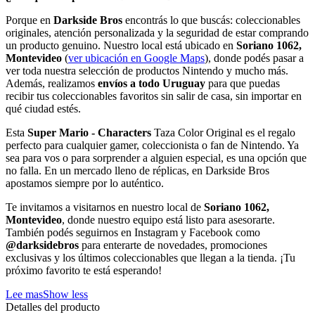
Porque en
Darkside Bros
encontrás lo que buscás: coleccionables
originales, atención personalizada y la seguridad de estar comprando
un producto genuino. Nuestro local está ubicado en
Soriano 1062,
Montevideo
(
ver ubicación en Google Maps
), donde podés pasar a
ver toda nuestra selección de productos Nintendo y mucho más.
Además, realizamos
envíos a todo Uruguay
para que puedas
recibir tus coleccionables favoritos sin salir de casa, sin importar en
qué ciudad estés.
Esta
Super Mario - Characters
Taza Color Original es el regalo
perfecto para cualquier gamer, coleccionista o fan de Nintendo. Ya
sea para vos o para sorprender a alguien especial, es una opción que
no falla. En un mercado lleno de réplicas, en Darkside Bros
apostamos siempre por lo auténtico.
Te invitamos a visitarnos en nuestro local de
Soriano 1062,
Montevideo
, donde nuestro equipo está listo para asesorarte.
También podés seguirnos en Instagram y Facebook como
@darksidebros
para enterarte de novedades, promociones
exclusivas y los últimos coleccionables que llegan a la tienda. ¡Tu
próximo favorito te está esperando!
Lee mas
Show less
Detalles del producto