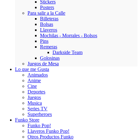
Stickers
Posters
Para salir a la Calle
Billeteras
Bolsas
Llaveros
Mochilas - Morrales - Bolsos
Pins
Remeras
Darkside Team
Golosinas
Juegos de Mesa
Lo que me Gusta
Animados
Anime
Cine
Deportes
Juegos
Musica
Series TV
Superheroes
Funko Store
Funko Pop!
Llaveros Funko Pop!
Otros Productos Funko