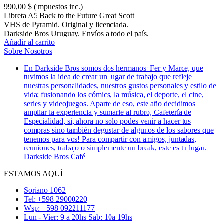
990,00 $
(impuestos inc.)
Libreta A5 Back to the Future Great Scott
VHS de Pyramid. Original y licenciada.
Darkside Bros Uruguay. Envíos a todo el país.
Añadir al carrito
Sobre Nosotros
En Darkside Bros somos dos hermanos: Fer y Marce, que
tuvimos la idea de crear un lugar de trabajo que refleje
nuestras personalidades, nuestros gustos personales y estilo de
vida; fusionando los cómics, la música, el deporte, el cine,
series y videojuegos. Aparte de eso, este año decidimos
ampliar la experiencia y sumarle al rubro, Cafetería de
Especialidad, si, ahora no solo podes venir a hacer tus
compras sino también degustar de algunos de los sabores que
tenemos para vos! Para compartir con amigos, juntadas,
reuniones, trabajo o simplemente un break, este es tu lugar.
Darkside Bros Café
ESTAMOS AQUÍ
Soriano 1062
Tel: +598 29000220
Wsp: +598 092211177
Lun - Vier: 9 a 20hs Sab: 10a 19hs