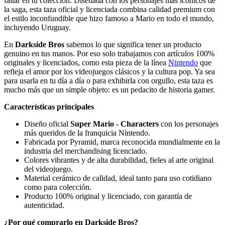
faltar en tu colección. Diseñada con los personajes más icónicos de
la saga, esta taza oficial y licenciada combina calidad premium con
el estilo inconfundible que hizo famoso a Mario en todo el mundo,
incluyendo Uruguay.
En
Darkside Bros
sabemos lo que significa tener un producto
genuino en tus manos. Por eso solo trabajamos con artículos 100%
originales y licenciados, como esta pieza de la línea
Nintendo
que
refleja el amor por los videojuegos clásicos y la cultura pop. Ya sea
para usarla en tu día a día o para exhibirla con orgullo, esta taza es
mucho más que un simple objeto: es un pedacito de historia gamer.
Características principales
Diseño oficial
Super Mario - Characters
con los personajes
más queridos de la franquicia Nintendo.
Fabricada por Pyramid, marca reconocida mundialmente en la
industria del merchandising licenciado.
Colores vibrantes y de alta durabilidad, fieles al arte original
del videojuego.
Material cerámico de calidad, ideal tanto para uso cotidiano
como para colección.
Producto 100% original y licenciado, con garantía de
autenticidad.
¿Por qué comprarlo en Darkside Bros?