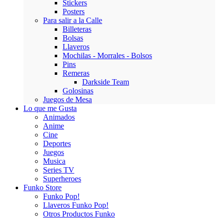
Stickers
Posters
Para salir a la Calle
Billeteras
Bolsas
Llaveros
Mochilas - Morrales - Bolsos
Pins
Remeras
Darkside Team
Golosinas
Juegos de Mesa
Lo que me Gusta
Animados
Anime
Cine
Deportes
Juegos
Musica
Series TV
Superheroes
Funko Store
Funko Pop!
Llaveros Funko Pop!
Otros Productos Funko