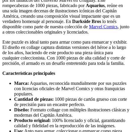
por los fanáticos del Universo Marvel en Uruguay. Este
rompecabezas de 1000 piezas, fabricado por
Aquarius
, reúne en
una sola imagen decenas de ilustraciones icónicas del Capitán
América, creando una composición visual impactante que es un
verdadero homenaje al personaje. En
Darkside Bros
lo tenés
disponible como parte de nuestra colección de
Marvel Comics
, junto
a otros coleccionables originales y licenciados.
Este puzzle es ideal tanto para armar como para enmarcar y exhibir.
El diseño en collage captura distintas versiones del héroe a lo largo
de los años, haciendo de este producto una pieza única para
cualquier coleccionista. Con 1000 piezas de alta calidad y corte de
precisión, el armado es un desafío entretenido para toda la familia.
Características principales
Marca:
Aquarius, reconocida mundialmente por sus puzzles
con licencias oficiales de Marvel Comics y otras franquicias
populares.
Cantidad de piezas:
1000 piezas de cartón grueso con corte
de precisión para un encastre perfecto.
Diseño:
Formato collage con múltiples ilustraciones clásicas y
modernas del Capitán América.
Producto original:
100% licenciado y oficial, garantizando
calidad y fidelidad en la reproducción de las imágenes.
Uso:
Apto para armar, coleccionar o enmarcar como pieza