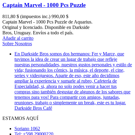
Captain Marvel - 1000 Pcs Puzzle
811,80 $
(impuestos inc.)
990,00 $
Captain Marvel - 1000 Pcs Puzzle de Aquarius.
Original y licenciado. Disponible en Darkside
Bros, Uruguay. Envíos a todo el país.
Añadir al carrito
Sobre Nosotros
En Darkside Bros somos dos hermanos: Fer y Marce, que
tuvimos la idea de crear un lugar de trabajo que refleje
nuestras personalidades, nuestros gustos personales y estilo de
vida; fusionando los cómics, la música, el deporte, el cine,
series y videojuegos. Aparte de eso, este año decidimos
ampliar la experiencia y sumarle al rubro, Cafetería de
Especialidad, si, ahora no solo podes venir a hacer tus
compras sino también degustar de algunos de los sabores que
tenemos para vos! Para compartir con amigos, juntadas,
reuniones, trabajo o simplemente un break, este es tu lugar.
Darkside Bros Café
ESTAMOS AQUÍ
Soriano 1062
Tel: +598 29000220