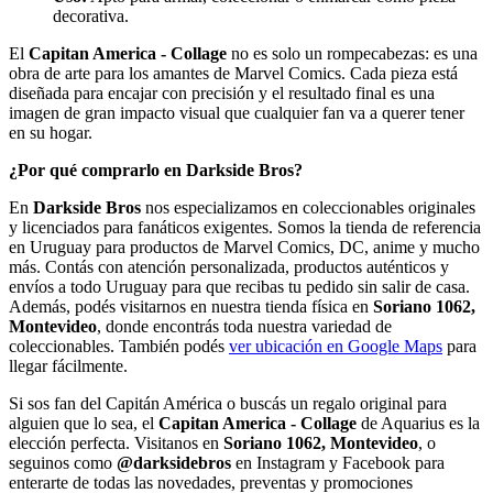
decorativa.
El
Capitan America - Collage
no es solo un rompecabezas: es una
obra de arte para los amantes de Marvel Comics. Cada pieza está
diseñada para encajar con precisión y el resultado final es una
imagen de gran impacto visual que cualquier fan va a querer tener
en su hogar.
¿Por qué comprarlo en Darkside Bros?
En
Darkside Bros
nos especializamos en coleccionables originales
y licenciados para fanáticos exigentes. Somos la tienda de referencia
en Uruguay para productos de Marvel Comics, DC, anime y mucho
más. Contás con atención personalizada, productos auténticos y
envíos a todo Uruguay para que recibas tu pedido sin salir de casa.
Además, podés visitarnos en nuestra tienda física en
Soriano 1062,
Montevideo
, donde encontrás toda nuestra variedad de
coleccionables. También podés
ver ubicación en Google Maps
para
llegar fácilmente.
Si sos fan del Capitán América o buscás un regalo original para
alguien que lo sea, el
Capitan America - Collage
de Aquarius es la
elección perfecta. Visitanos en
Soriano 1062, Montevideo
, o
seguinos como
@darksidebros
en Instagram y Facebook para
enterarte de todas las novedades, preventas y promociones