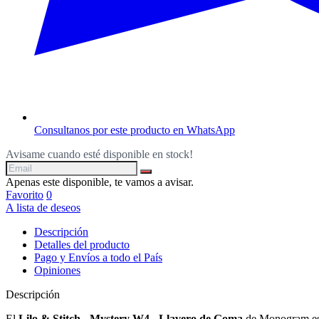
Consultanos por este producto en WhatsApp
Avisame cuando esté disponible en stock!
Apenas este disponible, te vamos a avisar.
Favorito
0
A lista de deseos
Descripción
Detalles del producto
Pago y Envíos a todo el País
Opiniones
Descripción
El
Lilo & Stitch - Mystery W4 - Llavero de Goma
de Monogram es e