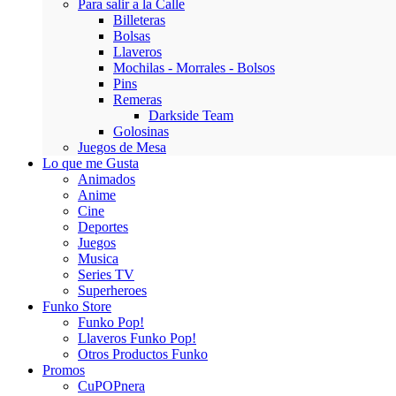
Para salir a la Calle
Billeteras
Bolsas
Llaveros
Mochilas - Morrales - Bolsos
Pins
Remeras
Darkside Team
Golosinas
Juegos de Mesa
Lo que me Gusta
Animados
Anime
Cine
Deportes
Juegos
Musica
Series TV
Superheroes
Funko Store
Funko Pop!
Llaveros Funko Pop!
Otros Productos Funko
Promos
CuPOPnera