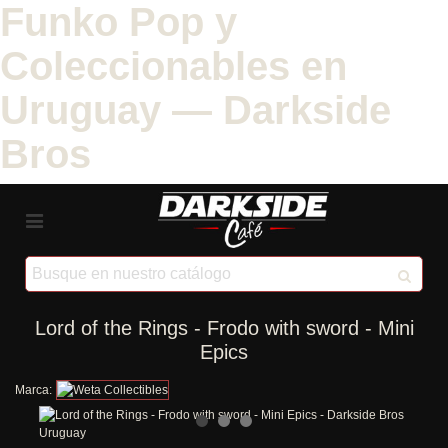
Funko Pop y
Coleccionables en
Uruguay — Darkside
Bros
Lord of the Rings - Frodo with sword - Mini
Epics
Marca: