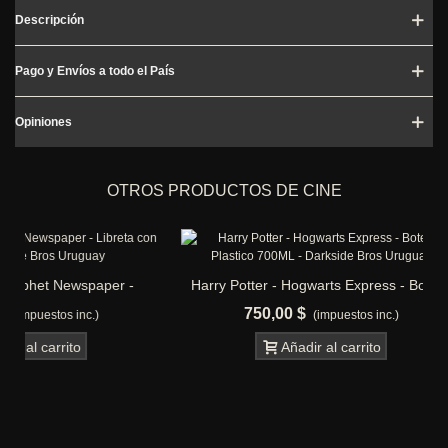
Descripción
Pago y Envíos a todo el País
Opiniones
OTROS PRODUCTOS DE CINE
r -
Harry Potter - Hogwarts Express - Botella
Lord of the 
Plastico 700ML
750,00 $
2.9
(impuestos inc.)
Añadir al carrito