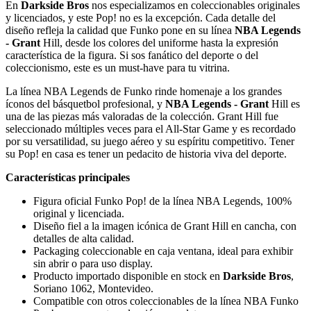
En
Darkside Bros
nos especializamos en coleccionables originales
y licenciados, y este Pop! no es la excepción. Cada detalle del
diseño refleja la calidad que Funko pone en su línea
NBA Legends
- Grant
Hill, desde los colores del uniforme hasta la expresión
característica de la figura. Si sos fanático del deporte o del
coleccionismo, este es un must-have para tu vitrina.
La línea NBA Legends de Funko rinde homenaje a los grandes
íconos del básquetbol profesional, y
NBA Legends - Grant
Hill es
una de las piezas más valoradas de la colección. Grant Hill fue
seleccionado múltiples veces para el All-Star Game y es recordado
por su versatilidad, su juego aéreo y su espíritu competitivo. Tener
su Pop! en casa es tener un pedacito de historia viva del deporte.
Características principales
Figura oficial Funko Pop! de la línea NBA Legends, 100%
original y licenciada.
Diseño fiel a la imagen icónica de Grant Hill en cancha, con
detalles de alta calidad.
Packaging coleccionable en caja ventana, ideal para exhibir
sin abrir o para uso display.
Producto importado disponible en stock en
Darkside Bros
,
Soriano 1062, Montevideo.
Compatible con otros coleccionables de la línea NBA Funko