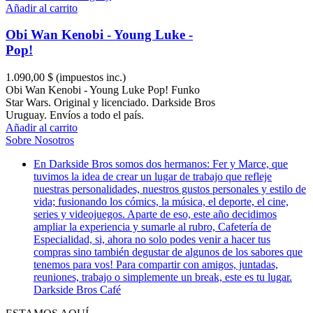
Añadir al carrito
Obi Wan Kenobi - Young Luke -
Pop!
1.090,00 $
(impuestos inc.)
Obi Wan Kenobi - Young Luke Pop! Funko
Star Wars. Original y licenciado. Darkside Bros
Uruguay. Envíos a todo el país.
Añadir al carrito
Sobre Nosotros
En Darkside Bros somos dos hermanos: Fer y Marce, que
tuvimos la idea de crear un lugar de trabajo que refleje
nuestras personalidades, nuestros gustos personales y estilo de
vida; fusionando los cómics, la música, el deporte, el cine,
series y videojuegos. Aparte de eso, este año decidimos
ampliar la experiencia y sumarle al rubro, Cafetería de
Especialidad, si, ahora no solo podes venir a hacer tus
compras sino también degustar de algunos de los sabores que
tenemos para vos! Para compartir con amigos, juntadas,
reuniones, trabajo o simplemente un break, este es tu lugar.
Darkside Bros Café