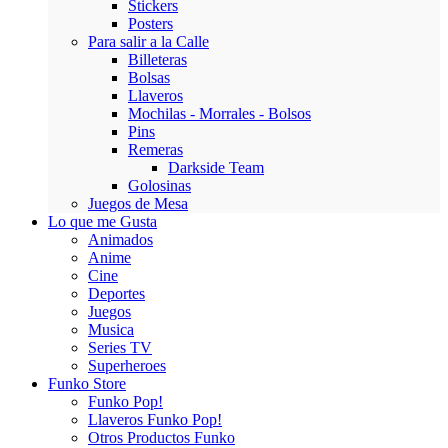
Stickers
Posters
Para salir a la Calle
Billeteras
Bolsas
Llaveros
Mochilas - Morrales - Bolsos
Pins
Remeras
Darkside Team
Golosinas
Juegos de Mesa
Lo que me Gusta
Animados
Anime
Cine
Deportes
Juegos
Musica
Series TV
Superheroes
Funko Store
Funko Pop!
Llaveros Funko Pop!
Otros Productos Funko