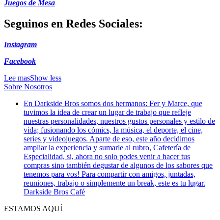
Juegos de Mesa
Seguinos en Redes Sociales:
Instagram
Facebook
Lee mas
Show less
Sobre Nosotros
En Darkside Bros somos dos hermanos: Fer y Marce, que
tuvimos la idea de crear un lugar de trabajo que refleje
nuestras personalidades, nuestros gustos personales y estilo de
vida; fusionando los cómics, la música, el deporte, el cine,
series y videojuegos. Aparte de eso, este año decidimos
ampliar la experiencia y sumarle al rubro, Cafetería de
Especialidad, si, ahora no solo podes venir a hacer tus
compras sino también degustar de algunos de los sabores que
tenemos para vos! Para compartir con amigos, juntadas,
reuniones, trabajo o simplemente un break, este es tu lugar.
Darkside Bros Café
ESTAMOS AQUÍ