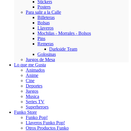
Stickers
Posters
Para salir a la Calle
Billeteras
Bolsas
Llaveros
Mochilas - Morrales - Bolsos
Pins
Remeras
Darkside Team
Golosinas
Juegos de Mesa
Lo que me Gusta
Animados
Anime
Cine
Deportes
Juegos
Musica
Series TV
Superheroes
Funko Store
Funko Pop!
Llaveros Funko Pop!
Otros Productos Funko