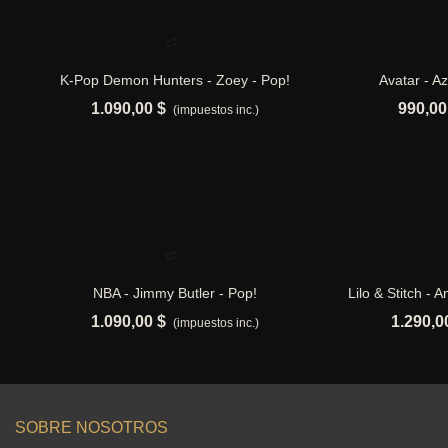
K-Pop Demon Hunters - Zoey - Pop!
Avatar - Az
Añadir al carrito
A
1.090,00 $
990,00
(impuestos inc.)
NBA - Jimmy Butler - Pop!
Lilo & Stitch - 
Añadir al carrito
A
1.090,00 $
1.290,0
(impuestos inc.)
SOBRE NOSOTROS