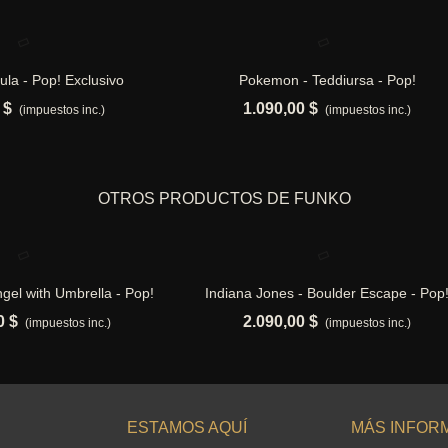
ula - Pop! Exclusivo
Pokemon - Teddiursa - Pop!
ñadir al carrito
Añadir al carrito
 $
1.090,00 $
(impuestos inc.)
(impuestos inc.)
OTROS PRODUCTOS DE FUNKO
Angel with Umbrella - Pop!
Indiana Jones - Boulder Escape - Pop
ñadir al carrito
Añadir al carrito
Exclusivo
Moment
0 $
2.090,00 $
(impuestos inc.)
(impuestos inc.)
ESTAMOS AQUÍ
MÁS INFOR