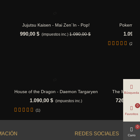
Jujutsu Kaisen - Mai Zen´In - Pop!
Pokemon -
Añadir al carrito
990,00 $
1.090,0
1.090,00 $
(impuestos inc.)
(2)
!
House of the Dragon - Daemon Targaryen
The Mandalori
Añadir al carrito
Búsqueda
- Pop!
1.090,00 $
726,66 $
(impuestos inc.)
(
0
(1)
Favoritos
0
MACIÓN
REDES SOCIALES
Carro