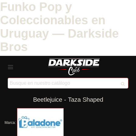
Funko Pop y
Coleccionables en
Uruguay — Darkside
Bros
Beetlejuice - Taza Shaped
Marca: