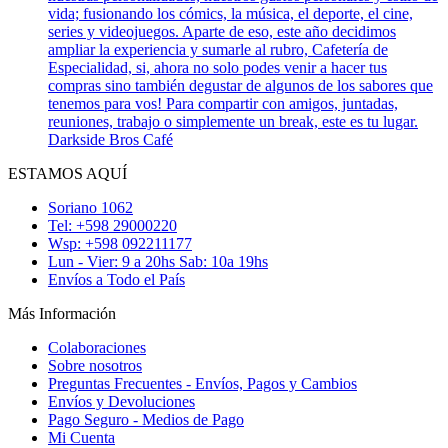
vida; fusionando los cómics, la música, el deporte, el cine,
series y videojuegos. Aparte de eso, este año decidimos
ampliar la experiencia y sumarle al rubro, Cafetería de
Especialidad, si, ahora no solo podes venir a hacer tus
compras sino también degustar de algunos de los sabores que
tenemos para vos! Para compartir con amigos, juntadas,
reuniones, trabajo o simplemente un break, este es tu lugar.
Darkside Bros Café
ESTAMOS AQUÍ
Soriano 1062
Tel: +598 29000220
Wsp: +598 092211177
Lun - Vier: 9 a 20hs Sab: 10a 19hs
Envíos a Todo el País
Más Información
Colaboraciones
Sobre nosotros
Preguntas Frecuentes - Envíos, Pagos y Cambios
Envíos y Devoluciones
Pago Seguro - Medios de Pago
Mi Cuenta