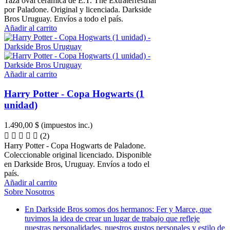
Taza oval cerámica de E.T. The Extraterrestrial
por Paladone. Original y licenciada. Darkside
Bros Uruguay. Envíos a todo el país.
Añadir al carrito
Añadir al carrito
Harry Potter - Copa Hogwarts (1
unidad)
1.490,00 $
(impuestos inc.)
(2)
Harry Potter - Copa Hogwarts de Paladone.
Coleccionable original licenciado. Disponible
en Darkside Bros, Uruguay. Envíos a todo el
país.
Añadir al carrito
Sobre Nosotros
En Darkside Bros somos dos hermanos: Fer y Marce, que
tuvimos la idea de crear un lugar de trabajo que refleje
nuestras personalidades, nuestros gustos personales y estilo de