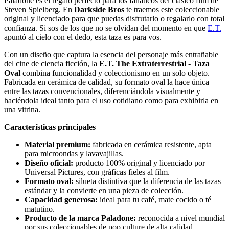
Paladone es el regalo perfecto para los fanáticos del clásico film de
Steven Spielberg. En
Darkside Bros
te traemos este coleccionable
original y licenciado para que puedas disfrutarlo o regalarlo con total
confianza. Si sos de los que no se olvidan del momento en que
E.T.
apuntó al cielo con el dedo, esta taza es para vos.
Con un diseño que captura la esencia del personaje más entrañable
del cine de ciencia ficción, la
E.T. The Extraterrestrial - Taza
Oval
combina funcionalidad y coleccionismo en un solo objeto.
Fabricada en cerámica de calidad, su formato oval la hace única
entre las tazas convencionales, diferenciándola visualmente y
haciéndola ideal tanto para el uso cotidiano como para exhibirla en
una vitrina.
Características principales
Material premium:
fabricada en cerámica resistente, apta
para microondas y lavavajillas.
Diseño oficial:
producto 100% original y licenciado por
Universal Pictures, con gráficas fieles al film.
Formato oval:
silueta distintiva que la diferencia de las tazas
estándar y la convierte en una pieza de colección.
Capacidad generosa:
ideal para tu café, mate cocido o té
matutino.
Producto de la marca Paladone:
reconocida a nivel mundial
por sus coleccionables de pop culture de alta calidad.