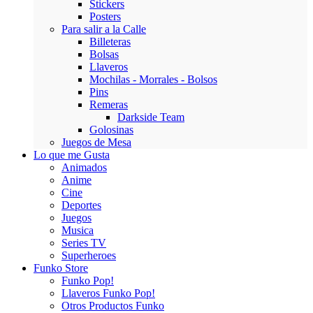
Stickers
Posters
Para salir a la Calle
Billeteras
Bolsas
Llaveros
Mochilas - Morrales - Bolsos
Pins
Remeras
Darkside Team
Golosinas
Juegos de Mesa
Lo que me Gusta
Animados
Anime
Cine
Deportes
Juegos
Musica
Series TV
Superheroes
Funko Store
Funko Pop!
Llaveros Funko Pop!
Otros Productos Funko