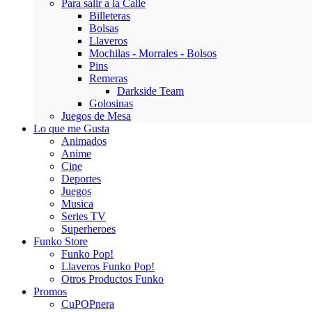
Para salir a la Calle
Billeteras
Bolsas
Llaveros
Mochilas - Morrales - Bolsos
Pins
Remeras
Darkside Team
Golosinas
Juegos de Mesa
Lo que me Gusta
Animados
Anime
Cine
Deportes
Juegos
Musica
Series TV
Superheroes
Funko Store
Funko Pop!
Llaveros Funko Pop!
Otros Productos Funko
Promos
CuPOPnera