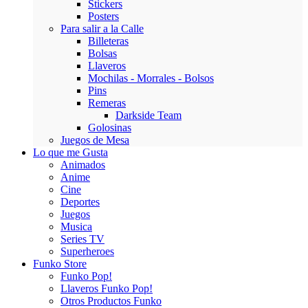
Stickers
Posters
Para salir a la Calle
Billeteras
Bolsas
Llaveros
Mochilas - Morrales - Bolsos
Pins
Remeras
Darkside Team
Golosinas
Juegos de Mesa
Lo que me Gusta
Animados
Anime
Cine
Deportes
Juegos
Musica
Series TV
Superheroes
Funko Store
Funko Pop!
Llaveros Funko Pop!
Otros Productos Funko