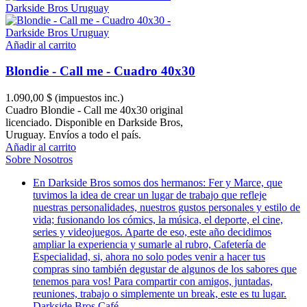
Añadir al carrito
Blondie - Call me - Cuadro 40x30
1.090,00 $
(impuestos inc.)
Cuadro Blondie - Call me 40x30 original
licenciado. Disponible en Darkside Bros,
Uruguay. Envíos a todo el país.
Añadir al carrito
Sobre Nosotros
En Darkside Bros somos dos hermanos: Fer y Marce, que
tuvimos la idea de crear un lugar de trabajo que refleje
nuestras personalidades, nuestros gustos personales y estilo de
vida; fusionando los cómics, la música, el deporte, el cine,
series y videojuegos. Aparte de eso, este año decidimos
ampliar la experiencia y sumarle al rubro, Cafetería de
Especialidad, si, ahora no solo podes venir a hacer tus
compras sino también degustar de algunos de los sabores que
tenemos para vos! Para compartir con amigos, juntadas,
reuniones, trabajo o simplemente un break, este es tu lugar.
Darkside Bros Café