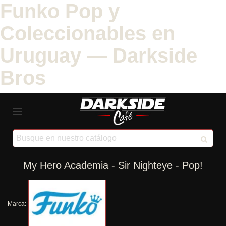
Funko Pop y
Coleccionables en
Uruguay — Darkside
Bros
My Hero Academia - Sir Nighteye - Pop!
Marca: