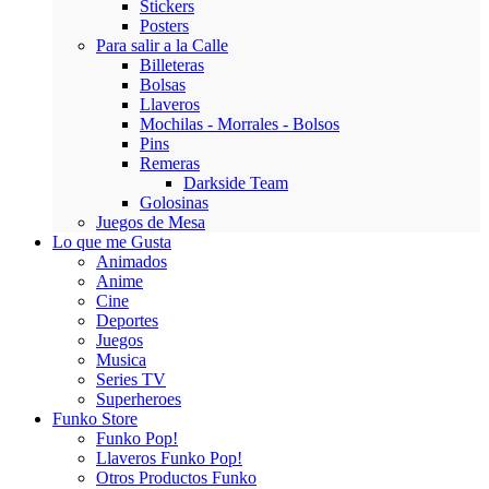
Stickers
Posters
Para salir a la Calle
Billeteras
Bolsas
Llaveros
Mochilas - Morrales - Bolsos
Pins
Remeras
Darkside Team
Golosinas
Juegos de Mesa
Lo que me Gusta
Animados
Anime
Cine
Deportes
Juegos
Musica
Series TV
Superheroes
Funko Store
Funko Pop!
Llaveros Funko Pop!
Otros Productos Funko