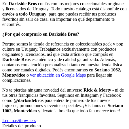
En
Darkside Bros
contás con los mejores coleccionables originales
y licenciados de Uruguay. Todo nuestro catálogo está disponible con
envíos a todo Uruguay
, para que puedas recibir tus productos
favoritos sin salir de casa, sin importar en qué departamento te
encontrés.
¿Por qué comprarlo en Darkside Bros?
Porque somos la tienda de referencia en coleccionables geek y pop
culture en Uruguay. Trabajamos exclusivamente con productos
originales y licenciados, así que cada artículo que comprás en
Darkside Bros
es auténtico y de calidad garantizada. Además,
contamos con atención personalizada tanto en nuestra tienda física
como por canales digitales. Podés encontrarnos en
Soriano 1062,
Montevideo
o
ver ubicación en Google Maps
para llegar sin
complicaciones.
No te pierdas ninguna novedad del universo
Rick & Morty -
ni de
tus otras franquicias favoritas. Seguinos en Instagram y Facebook
como
@darksidebros
para enterarte primero de los nuevos
ingresos, promociones y eventos especiales. ¡Visitanos en
Soriano
1062, Montevideo
y llevate la botella que todo fan merece tener!
Lee mas
Show less
Detalles del producto