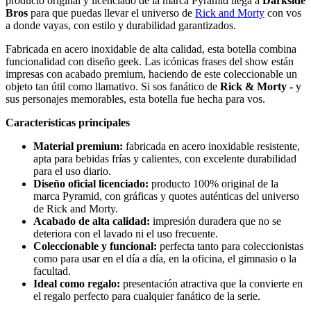
producto original y licenciado de la marca Pyramid llega a
Darkside
Bros
para que puedas llevar el universo de
Rick and Morty
con vos
a donde vayas, con estilo y durabilidad garantizados.
Fabricada en acero inoxidable de alta calidad, esta botella combina
funcionalidad con diseño geek. Las icónicas frases del show están
impresas con acabado premium, haciendo de este coleccionable un
objeto tan útil como llamativo. Si sos fanático de
Rick & Morty -
y
sus personajes memorables, esta botella fue hecha para vos.
Características principales
Material premium:
fabricada en acero inoxidable resistente,
apta para bebidas frías y calientes, con excelente durabilidad
para el uso diario.
Diseño oficial licenciado:
producto 100% original de la
marca Pyramid, con gráficas y quotes auténticas del universo
de Rick and Morty.
Acabado de alta calidad:
impresión duradera que no se
deteriora con el lavado ni el uso frecuente.
Coleccionable y funcional:
perfecta tanto para coleccionistas
como para usar en el día a día, en la oficina, el gimnasio o la
facultad.
Ideal como regalo:
presentación atractiva que la convierte en
el regalo perfecto para cualquier fanático de la serie.