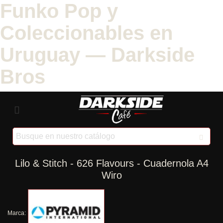
Funko Pop y
Coleccionables en
Uruguay — Darkside
Bros
Lilo & Stitch - 626 Flavours - Cuadernola A4
Wiro
Marca: