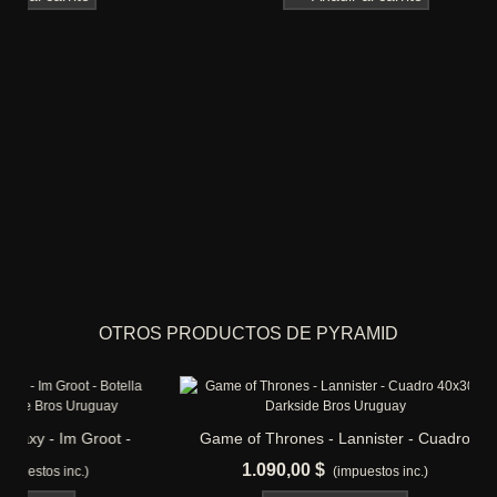
OTROS PRODUCTOS DE PYRAMID
t -
Game of Thrones - Lannister - Cuadro
Harry Potter
40x30
1.090,00 $
750
(impuestos inc.)