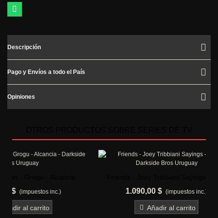
Descripción
Pago y Envíos a todo el País
Opiniones
OTROS PRODUCTOS SOBRE SERIES DE TV
OFER
ancia
Friends - Joey Tribbiani Sayings - Pop!
Frien
1.090,00 $
990,0
)
(impuestos inc.)
Añadir al carrito