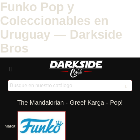
Funko Pop y
Coleccionables en
Uruguay — Darkside
Bros
The Mandalorian - Greef Karga - Pop!
Marca: