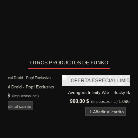
OTROS PRODUCTOS DE FUNKO
OFERTA ESPECIAL LIMITADA
xclusivo
Avengers Infinity War - Bucky Barnes -
NB
)
Pop!
990,00 $
1.
1.090,00 $
(impuestos inc.)
Añadir al carrito