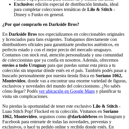
Exclusivo:
edición especial de distribución limitada, ideal
para completar colecciones temáticas de
Lilo & Stitch -
Disney o Funko en general.
¿Por qué comprarlo en Darkside Bros?
En
Darkside Bros
nos especializamos en coleccionables originales
y licenciados para fans exigentes. Trabajamos directamente con
distribuidores oficiales para garantizarte productos auténticos, en
perfecto estado y con el mejor precio del mercado uruguayo.
Contamos con stock real, atención personalizada y una comunidad
de coleccionistas que ya confía en nosotros. Además, ofrecemos
envíos a todo Uruguay
para que puedas sumar esta pieza a tu
colección sin importar dónde estés en el país. También podés pasar a
buscarlo personalmente por nuestra tienda física en
Soriano 1062,
Montevideo
, donde vas a encontrar una enorme variedad de figuras,
exclusivos y novedades del mundo del coleccionismo. ¿No sabés
cómo llegar? Podés
ver ubicación en Google Maps
y planificar tu
visita sin complicaciones.
No pierdas la oportunidad de tener este exclusivo
Lilo & Stitch -
Luau Stitch Pop! Flocked en tu colección. Visitanos en
Soriano
1062, Montevideo
, seguinos como
@darksidebros
en Instagram y
Facebook para enterarte de todas las novedades, preventas y
exclusivos, o hacé tu pedido online y recibilo donde estés. En