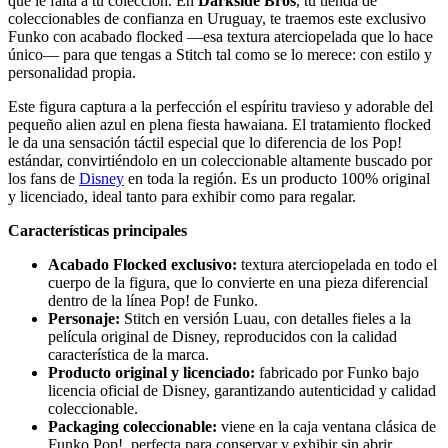
que le falta a tu colección. En
Darkside Bros
, tu tienda de
coleccionables de confianza en Uruguay, te traemos este exclusivo
Funko con acabado flocked —esa textura aterciopelada que lo hace
único— para que tengas a Stitch tal como se lo merece: con estilo y
personalidad propia.
Este figura captura a la perfección el espíritu travieso y adorable del
pequeño alien azul en plena fiesta hawaiana. El tratamiento flocked
le da una sensación táctil especial que lo diferencia de los Pop!
estándar, convirtiéndolo en un coleccionable altamente buscado por
los fans de
Disney
en toda la región. Es un producto 100% original
y licenciado, ideal tanto para exhibir como para regalar.
Características principales
Acabado Flocked exclusivo:
textura aterciopelada en todo el
cuerpo de la figura, que lo convierte en una pieza diferencial
dentro de la línea Pop! de Funko.
Personaje:
Stitch en versión Luau, con detalles fieles a la
película original de Disney, reproducidos con la calidad
característica de la marca.
Producto original y licenciado:
fabricado por Funko bajo
licencia oficial de Disney, garantizando autenticidad y calidad
coleccionable.
Packaging coleccionable:
viene en la caja ventana clásica de
Funko Pop!, perfecta para conservar y exhibir sin abrir.