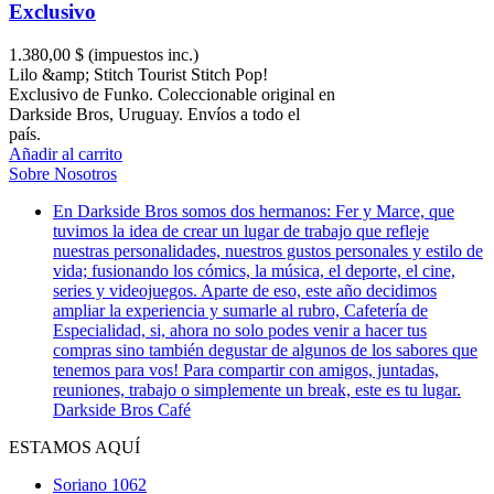
Exclusivo
1.380,00 $
(impuestos inc.)
Lilo &amp; Stitch Tourist Stitch Pop!
Exclusivo de Funko. Coleccionable original en
Darkside Bros, Uruguay. Envíos a todo el
país.
Añadir al carrito
Sobre Nosotros
En Darkside Bros somos dos hermanos: Fer y Marce, que
tuvimos la idea de crear un lugar de trabajo que refleje
nuestras personalidades, nuestros gustos personales y estilo de
vida; fusionando los cómics, la música, el deporte, el cine,
series y videojuegos. Aparte de eso, este año decidimos
ampliar la experiencia y sumarle al rubro, Cafetería de
Especialidad, si, ahora no solo podes venir a hacer tus
compras sino también degustar de algunos de los sabores que
tenemos para vos! Para compartir con amigos, juntadas,
reuniones, trabajo o simplemente un break, este es tu lugar.
Darkside Bros Café
ESTAMOS AQUÍ
Soriano 1062