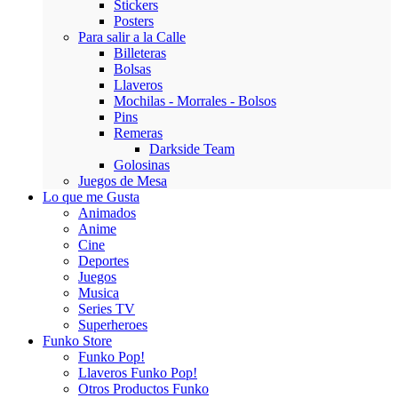
Stickers
Posters
Para salir a la Calle
Billeteras
Bolsas
Llaveros
Mochilas - Morrales - Bolsos
Pins
Remeras
Darkside Team
Golosinas
Juegos de Mesa
Lo que me Gusta
Animados
Anime
Cine
Deportes
Juegos
Musica
Series TV
Superheroes
Funko Store
Funko Pop!
Llaveros Funko Pop!
Otros Productos Funko